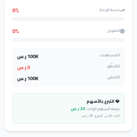
0
%
نسبة الإنجاز
0
%
التمويل
100K
ر.س
المستهدف
0
ر.س
المُحقّق
100K
ر.س
المتبقي
💎 التبرع بالأسهم
20
ر.س
قيمة السهم الواحد:
الحد الأدنى للتبرع:
10
ر.س